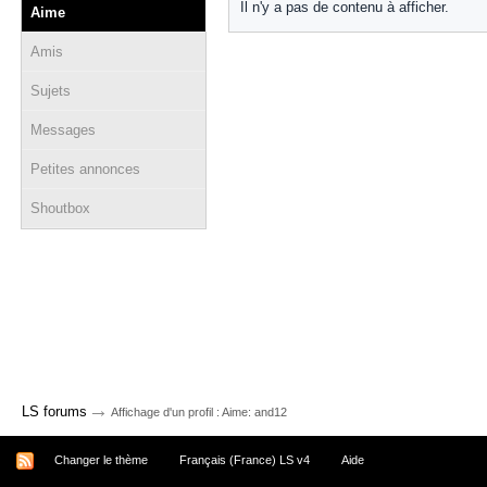
Il n'y a pas de contenu à afficher.
Aime
Amis
Sujets
Messages
Petites annonces
Shoutbox
→
LS forums
Affichage d'un profil : Aime: and12
Changer le thème
Français (France) LS v4
Aide