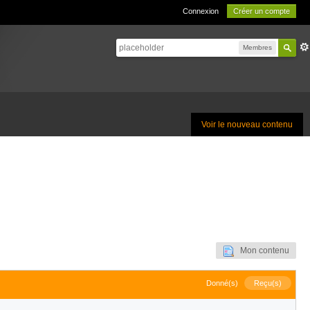
Connexion
Créer un compte
Membres
Voir le nouveau contenu
Mon contenu
Donné(s)
Reçu(s)