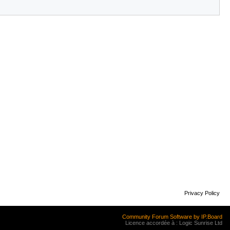
Privacy Policy
Community Forum Software by IP.Board
Licence accordée à : Logic Sunrise Ltd