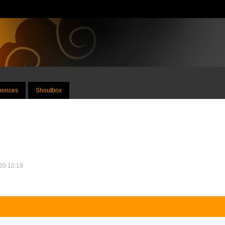
nnonces
Shoutbox
020 10:19