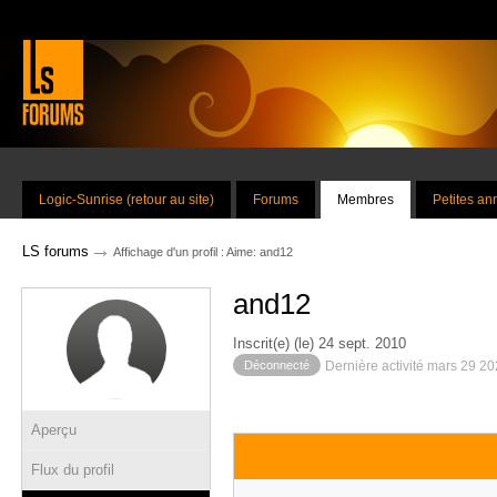
Logic-Sunrise (retour au site)
Forums
Membres
Petites a
→
LS forums
Affichage d'un profil : Aime: and12
and12
Inscrit(e) (le) 24 sept. 2010
Déconnecté
Dernière activité mars 29 2
Aperçu
Flux du profil