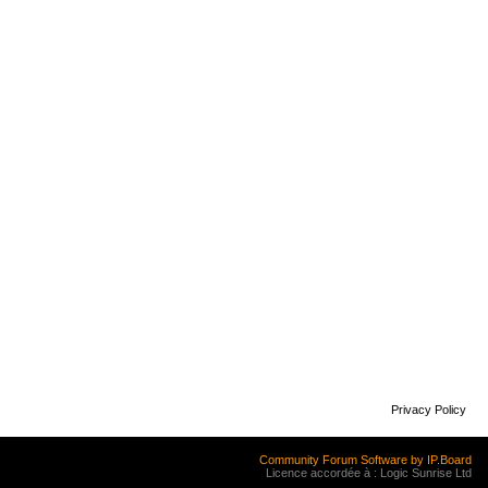
Privacy Policy
Community Forum Software by IP.Board
Licence accordée à : Logic Sunrise Ltd