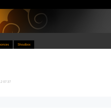
nnonces
Shoutbox
012 07:37