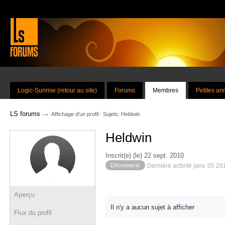
Logic-Sunrise (retour au site)
Forums
Membres
Petites a
→
LS forums
Affichage d'un profil : Sujets: Heldwin
Heldwin
Inscrit(e) (le) 22 sept. 2010
Déconnecté
Dernière activité janv. 05 2
Aperçu
Il n'y a aucun sujet à afficher
Flux du profil