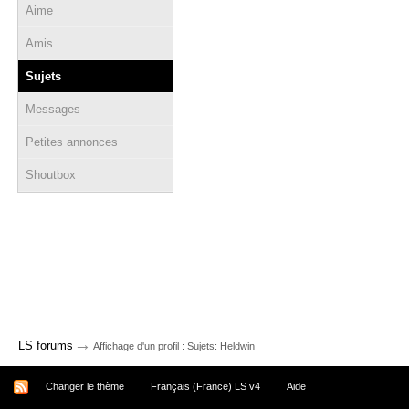
Aime
Amis
Sujets
Messages
Petites annonces
Shoutbox
→
LS forums
Affichage d'un profil : Sujets: Heldwin
Changer le thème
Français (France) LS v4
Aide