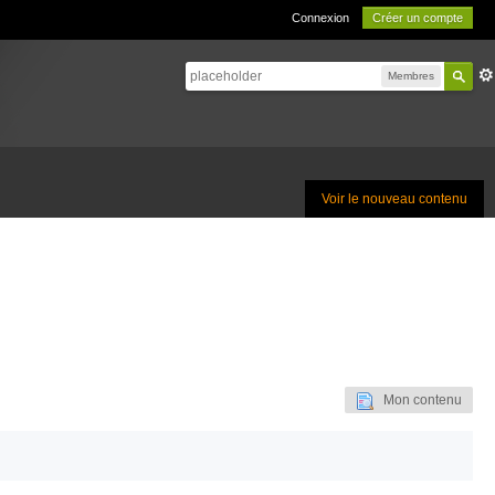
Connexion
Créer un compte
Membres
Voir le nouveau contenu
Mon contenu