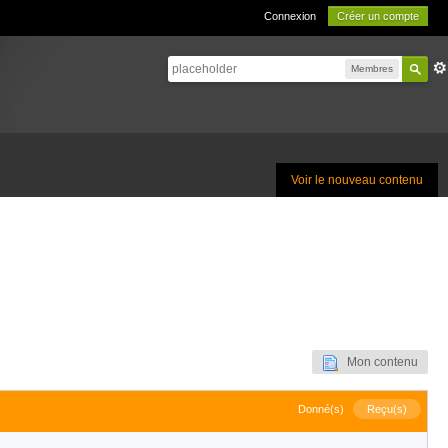
Connexion
Créer un compte
Membres
Voir le nouveau contenu
Mon contenu
Donné(s)
Reçu(s)