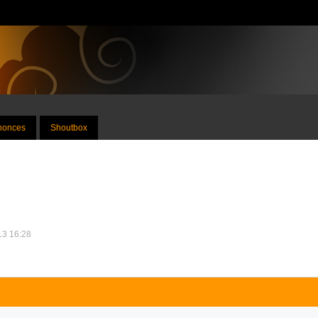
nnonces
Shoutbox
013 16:28