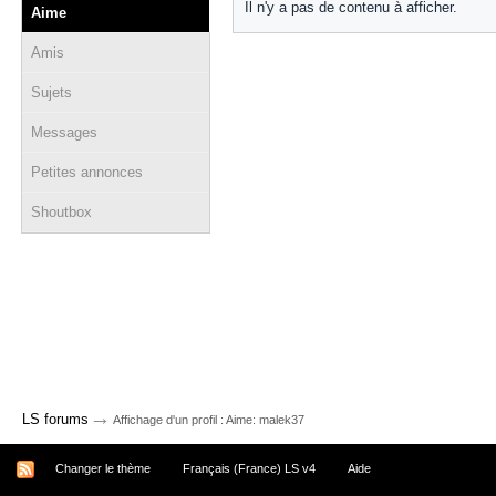
Il n'y a pas de contenu à afficher.
Aime
Amis
Sujets
Messages
Petites annonces
Shoutbox
→
LS forums
Affichage d'un profil : Aime: malek37
Changer le thème
Français (France) LS v4
Aide