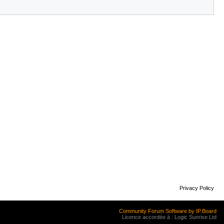
Privacy Policy
Community Forum Software by IP.Board
Licence accordée à : Logic Sunrise Ltd