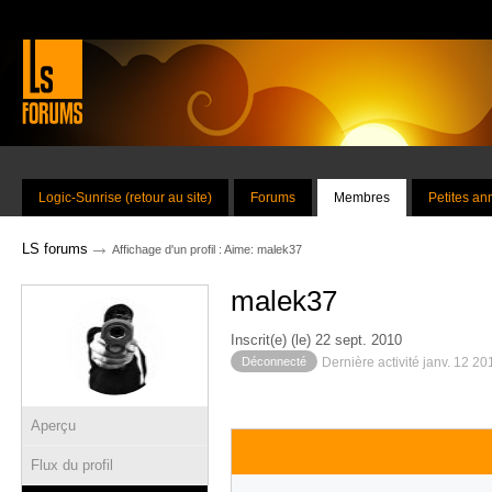
Logic-Sunrise (retour au site)
Forums
Membres
Petites a
→
LS forums
Affichage d'un profil : Aime: malek37
malek37
Inscrit(e) (le) 22 sept. 2010
Déconnecté
Dernière activité janv. 12 2
Aperçu
Flux du profil