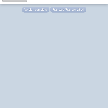
Version complète
Français (France) LS v4