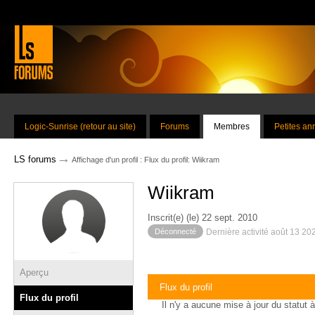
Logic-Sunrise (retour au site)
Forums
Membres
Petites a
→
LS forums
Affichage d'un profil : Flux du profil: Wiikram
Wiikram
Inscrit(e) (le) 22 sept. 2010
Déconnecté
Dernière activité août 13 20
Aperçu
Flux du profil
Flux du profil
Il n'y a aucune mise à jour du statut à