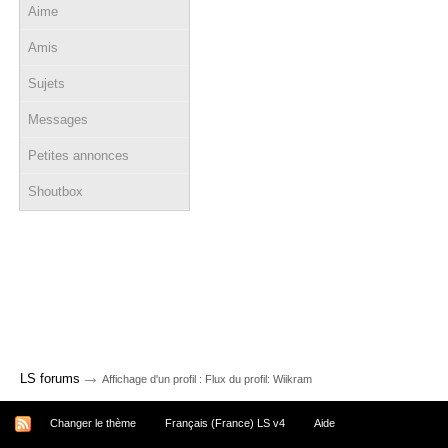
Aime
Amis
Sujets
Messages
Petites annonces
Shoutbox
→
LS forums
Affichage d'un profil : Flux du profil: Wiikram
Changer le thème
Français (France) LS v4
Aide