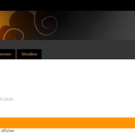
nnonces
Shoutbox
25 19:44
 afficher.