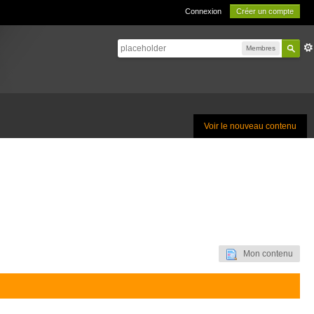
Connexion
Créer un compte
Membres
Voir le nouveau contenu
Mon contenu