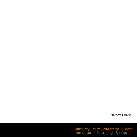
Privacy Policy
Community Forum Software by IP.Board
Licence accordée à : Logic Sunrise Ltd