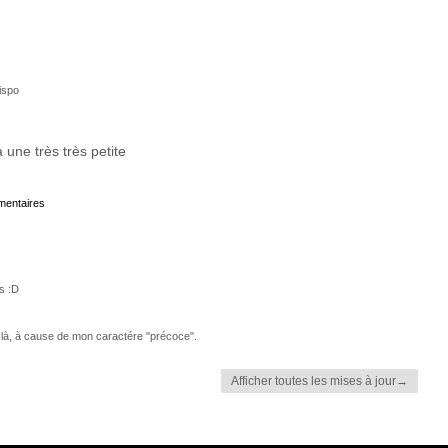
ispo
à une très très petite
mmentaires
is :D
là, à cause de mon caractére "précoce".
Afficher toutes les mises à jour→