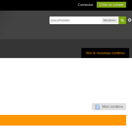
Connexion
Créer un compte
Membres
Voir le nouveau contenu
Mon contenu