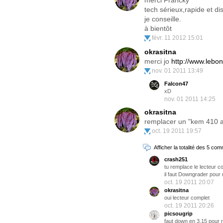
merci Francky
tech sérieux,rapide et di
je conseille.
à bientôt
févr. 11 2012 15:01
okrasitna
merci jo
http://www.lebo
nov. 01 2011 13:49
Falcon47
xD
nov. 01 2011 14:25
okrasitna
remplacer un "kem 410 a
oct. 19 2011 19:57
Afficher la totalité des 5 co
crash251
tu remplace le lecteur co
il faut Downgrader pour r
oct. 19 2011 20:07
okrasitna
oui lecteur complet
oct. 19 2011 20:26
picsougrip
faut down en 3.15 pour r