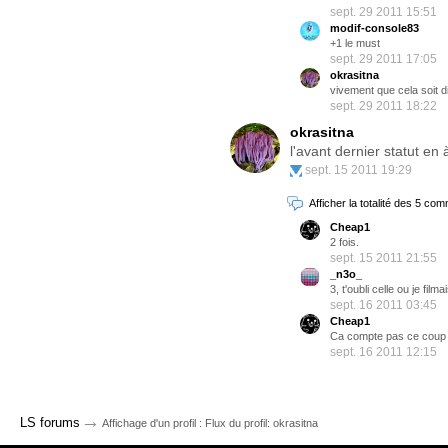
sept. 29 2011 15:51
modif-console83
+1 le must
sept. 29 2011 17:05
okrasitna
vivement que cela soit d
sept. 29 2011 18:22
okrasitna
l'avant dernier statut en 
sept. 15 2011 19:29
Afficher la totalité des 5 co
Cheap1
2 fois.
sept. 15 2011 21:55
_n3o_
3, t'oubli celle ou je filma
sept. 16 2011 03:45
Cheap1
Ca compte pas ce coup 
sept. 16 2011 12:15
→
LS forums
Affichage d'un profil : Flux du profil: okrasitna