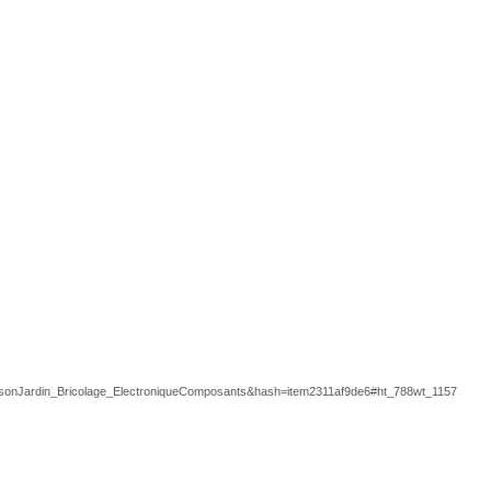
Jardin_Bricolage_ElectroniqueComposants&hash=item2311af9de6#ht_788wt_1157