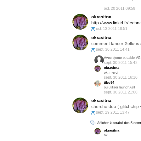
oct. 20 2011 09:59
okrasitna
http://www.linkirl.fr/tec
oct. 13 2011 18:51
okrasitna
comment lancer Xellous 
sept. 30 2011 14:41
Avec ejecte et cable VG
sept. 30 2011 15:42
okrasitna
ok, merci
sept. 30 2011 16:10
tibo94
ou utiliser launchXell
sept. 30 2011 21:00
okrasitna
cherche duo ( glitchchip
sept. 29 2011 13:47
Afficher la totalité des 5 co
okrasitna
ok