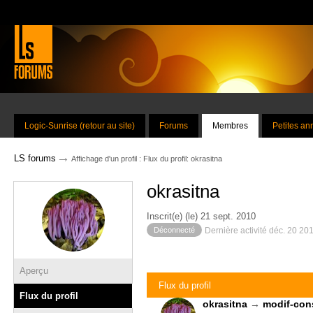
Logic-Sunrise (retour au site)
Forums
Membres
Petites a
→
LS forums
Affichage d'un profil : Flux du profil: okrasitna
okrasitna
Inscrit(e) (le) 21 sept. 2010
Déconnecté
Dernière activité déc. 20 20
Aperçu
Flux du profil
Flux du profil
okrasitna
→
modif-con