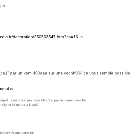
spo.
ncoin.fr/decoration/250563547.htm?ca=16_s
ca1" par un kem 400aaa sur une cechh004 ça vous semble possible.
mmentaires
mplet . sinon c'est pas possible c'est pas la même carte file
esigner le lecteur a la ps3
éassigner une carte fille