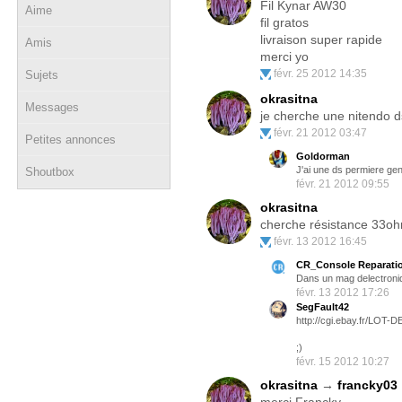
Fil Kynar AW30
Aime
fil gratos
livraison super rapide
Amis
merci yo
févr. 25 2012 14:35
Sujets
okrasitna
Messages
je cherche une nitendo d
févr. 21 2012 03:47
Petites annonces
Goldorman
J'ai une ds permiere ge
Shoutbox
févr. 21 2012 09:55
okrasitna
cherche résistance 33oh
févr. 13 2012 16:45
CR_Console Reparati
Dans un mag delectroniq
févr. 13 2012 17:26
SegFault42
http://cgi.ebay.fr/L
;)
févr. 15 2012 10:27
okrasitna
→
francky03