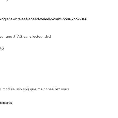
hnologie/le-wireless-speed-wheel-volant-pour-xbox-360
sur une JTAG sans lecteur dvd
A ;)
 + module usb spi) que me conseillez vous
mmentaires