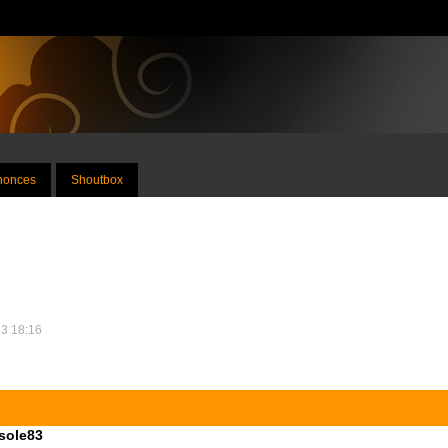
nnonces
Shoutbox
13 18:16
sole83