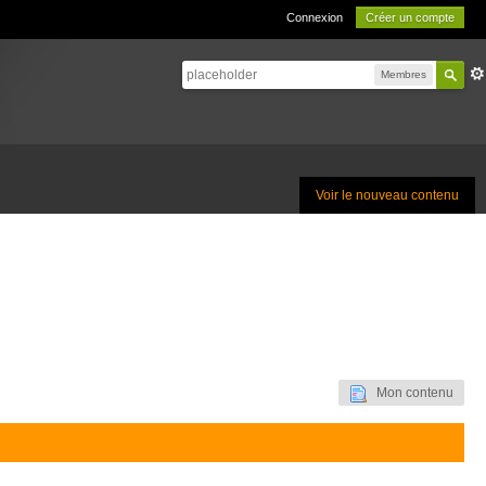
Connexion
Créer un compte
Membres
Voir le nouveau contenu
Mon contenu