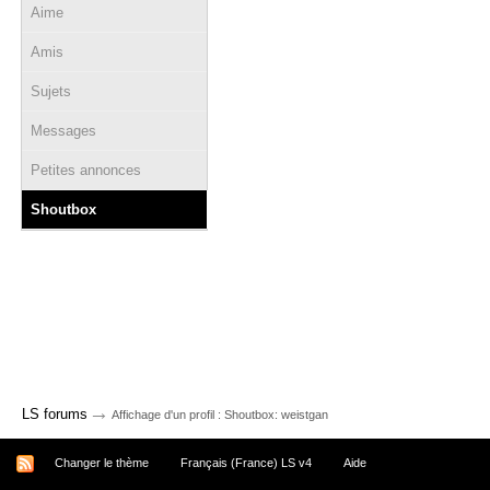
Aime
Amis
Sujets
Messages
Petites annonces
Shoutbox
→
LS forums
Affichage d'un profil : Shoutbox: weistgan
Changer le thème
Français (France) LS v4
Aide