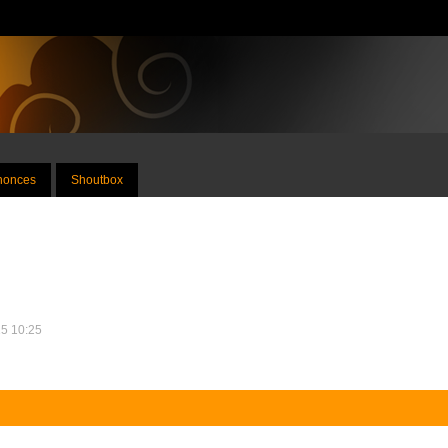
nnonces
Shoutbox
25 10:25