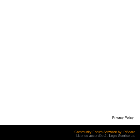
Privacy Policy
Community Forum Software by IP.Board
Licence accordée à : Logic Sunrise Ltd