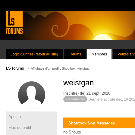
Logic-Sunrise (retour au site)
Forums
Membres
Petites a
→
LS forums
Affichage d'un profil : Shoutbox: weistgan
weistgan
Inscrit(e) (le) 21 sept. 2010
Déconnecté
Dernière activité déc. 10 20
Aperçu
Shoutbox Non Messages
Flux du profil
no Shouts