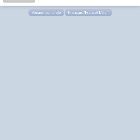
Version complète
Français (France) LS v4