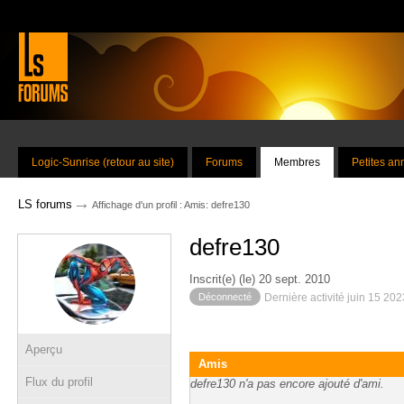
Logic-Sunrise (retour au site)
Forums
Membres
Petites a
→
LS forums
Affichage d'un profil : Amis: defre130
defre130
Inscrit(e) (le) 20 sept. 2010
Déconnecté
Dernière activité juin 15 20
Aperçu
Amis
Flux du profil
defre130 n'a pas encore ajouté d'ami.