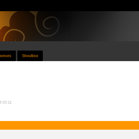
nnonces
Shoutbox
23 03:11