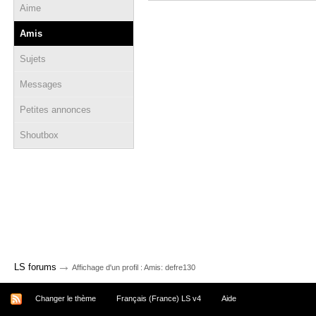
Aime
Amis
Sujets
Messages
Petites annonces
Shoutbox
→
LS forums
Affichage d'un profil : Amis: defre130
Changer le thème
Français (France) LS v4
Aide