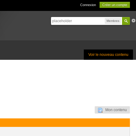
Connexion
Créer un compte
Membres
Voir le nouveau contenu
Mon contenu