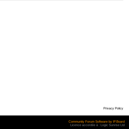
Privacy Policy
Community Forum Software by IP.Board
Licence accordée à : Logic Sunrise Ltd