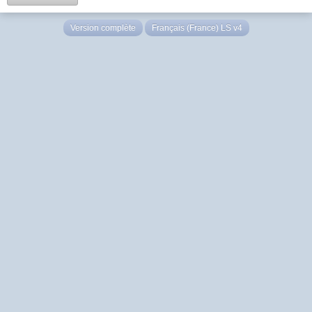
Version complète
Français (France) LS v4