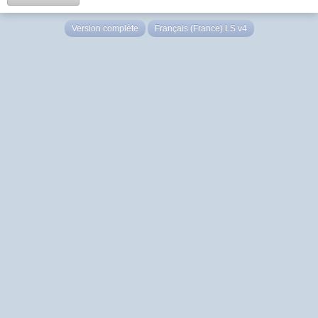
Version complète
Français (France) LS v4