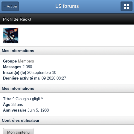
LS forums
← Accueil
Profil de Red-J
Mes informations
Groupe
Members
Messages
2 080
Inscrit(e) (le)
20-septembre 10
Dernière activité
mai 09 2026 08:27
Mes informations
Titre
^ Glouglou gligli ^
Âge
38 ans
Anniversaire
Juin 5, 1988
Contrôles utilisateur
Mon contenu