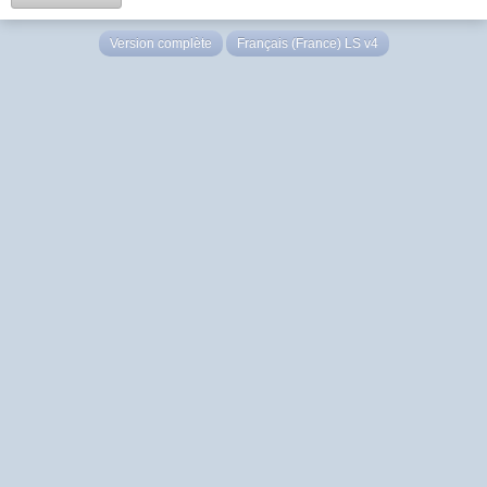
Version complète
Français (France) LS v4