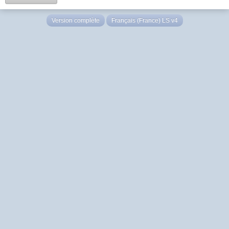
Version complète
Français (France) LS v4