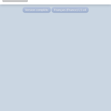
Version complète
Français (France) LS v4