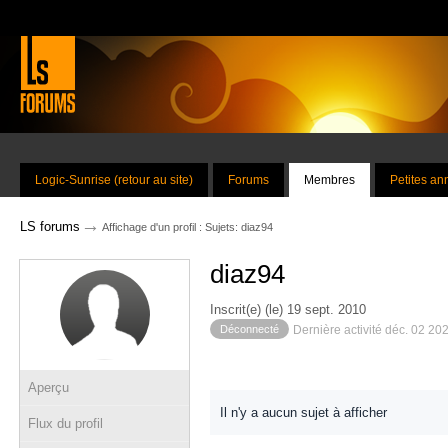
Logic-Sunrise (retour au site)
Forums
Membres
Petites a
→
LS forums
Affichage d'un profil : Sujets: diaz94
diaz94
Inscrit(e) (le) 19 sept. 2010
Déconnecté
Dernière activité déc. 02 20
Aperçu
Il n'y a aucun sujet à afficher
Flux du profil