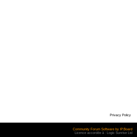
Privacy Policy
Community Forum Software by IP.Board
Licence accordée à : Logic Sunrise Ltd