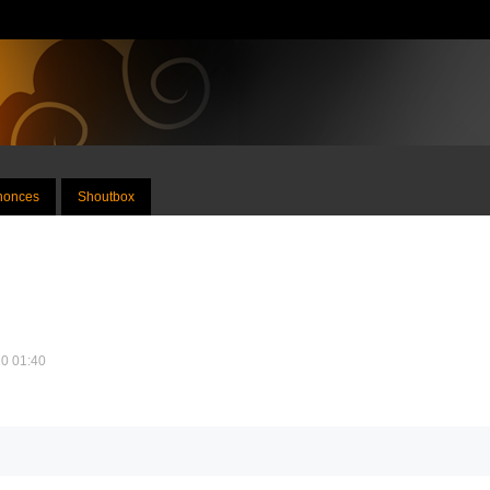
nnonces
Shoutbox
20 01:40