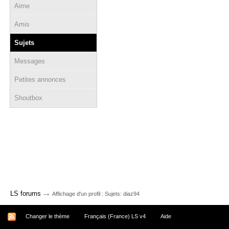
Aime
Amis
Sujets
Messages
Petites annonces
Shoutbox
→
LS forums
Affichage d'un profil : Sujets: diaz94
Changer le thème
Français (France) LS v4
Aide