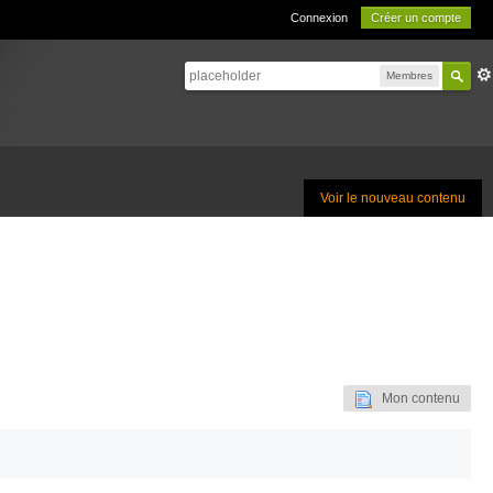
Connexion
Créer un compte
Membres
Voir le nouveau contenu
Mon contenu