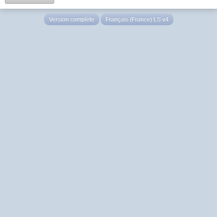
Version complète
Français (France) LS v4