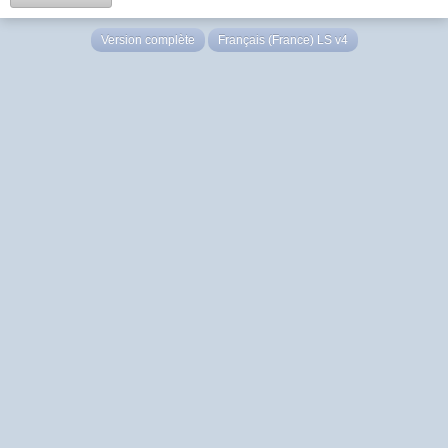
Version complète
Français (France) LS v4