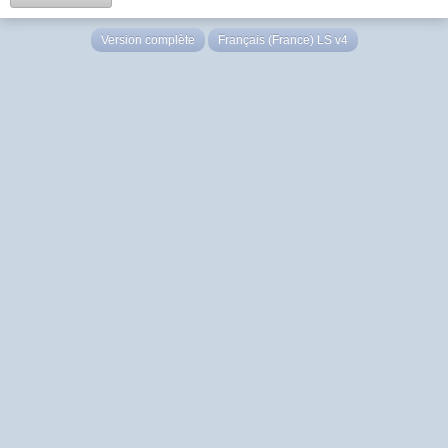
Version complète
Français (France) LS v4