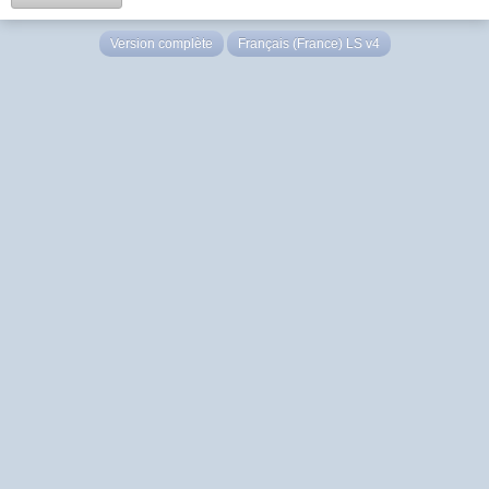
Version complète
Français (France) LS v4