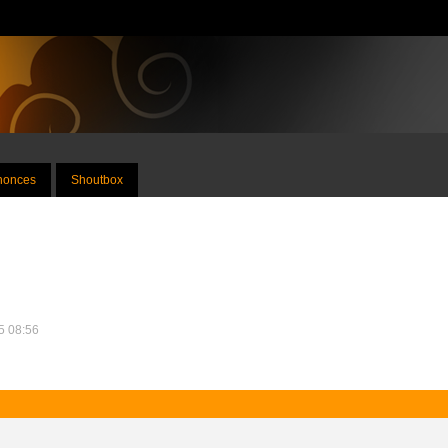
nnonces
Shoutbox
25 08:56