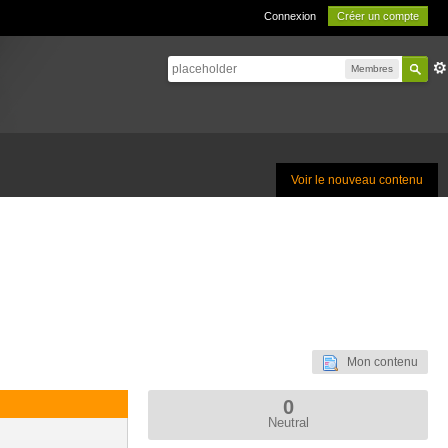
Connexion
Créer un compte
Membres
Voir le nouveau contenu
Mon contenu
0
Neutral