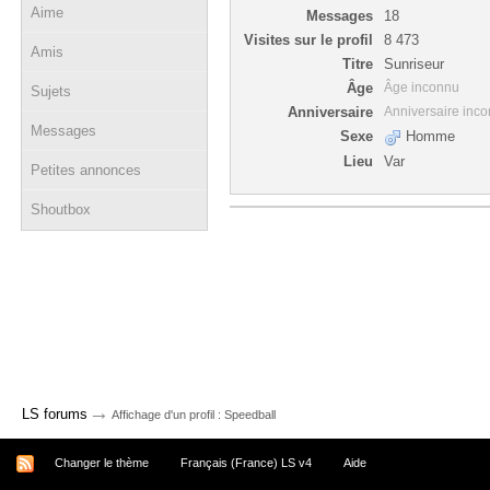
Aime
Messages
18
Visites sur le profil
8 473
Amis
Titre
Sunriseur
Âge
Âge inconnu
Sujets
Anniversaire
Anniversaire inc
Messages
Sexe
Homme
Lieu
Var
Petites annonces
Shoutbox
→
LS forums
Affichage d'un profil : Speedball
Changer le thème
Français (France) LS v4
Aide