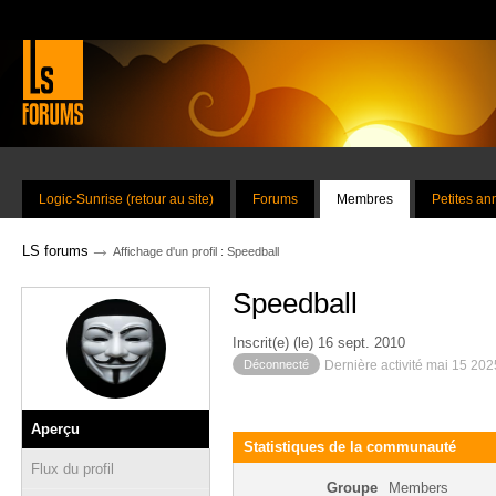
Logic-Sunrise (retour au site)
Forums
Membres
Petites a
→
LS forums
Affichage d'un profil : Speedball
Speedball
Inscrit(e) (le) 16 sept. 2010
Déconnecté
Dernière activité mai 15 20
Aperçu
Statistiques de la communauté
Flux du profil
Groupe
Members