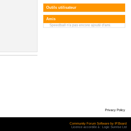
Outils utilisateur
Amis
Speedball n'a pas encore ajouté d'ami.
Privacy Policy
Community Forum Software by IP.Board
Licence accordée à : Logic Sunrise Ltd