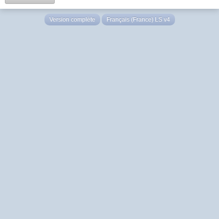
Version complète
Français (France) LS v4