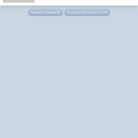
Version complète
Français (France) LS v4