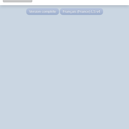
Version complète
Français (France) LS v4