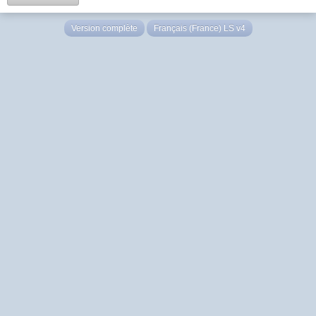
Version complète
Français (France) LS v4