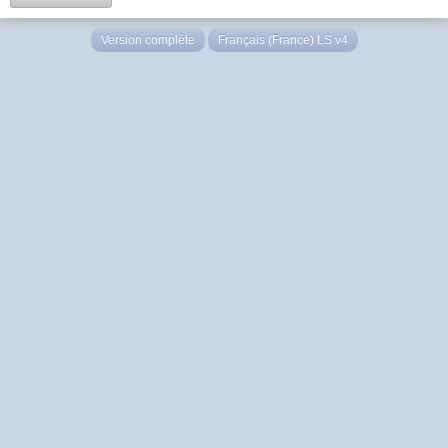
Version complète
Français (France) LS v4