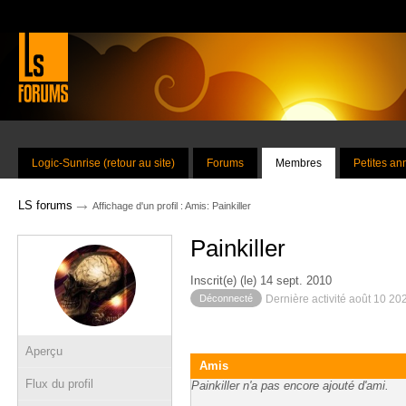
Logic-Sunrise (retour au site)
Forums
Membres
Petites a
→
LS forums
Affichage d'un profil : Amis: Painkiller
Painkiller
Inscrit(e) (le) 14 sept. 2010
Déconnecté
Dernière activité août 10 20
Aperçu
Amis
Flux du profil
Painkiller n'a pas encore ajouté d'ami.