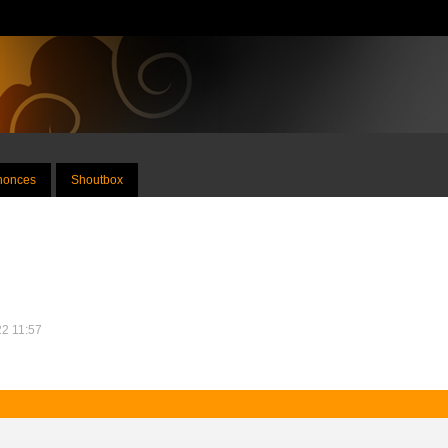
nnonces
Shoutbox
22 11:57