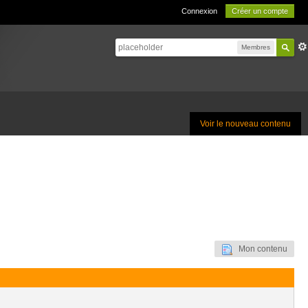
Connexion
Créer un compte
Membres
Voir le nouveau contenu
Mon contenu