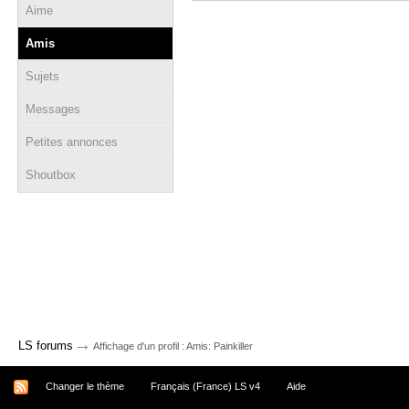
Aime
Amis
Sujets
Messages
Petites annonces
Shoutbox
→
LS forums
Affichage d'un profil : Amis: Painkiller
Changer le thème
Français (France) LS v4
Aide