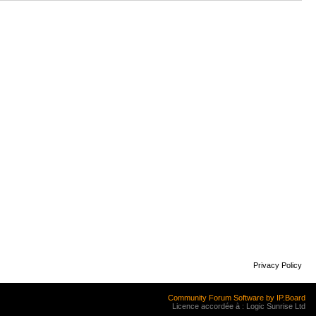
Privacy Policy
Community Forum Software by IP.Board
Licence accordée à : Logic Sunrise Ltd