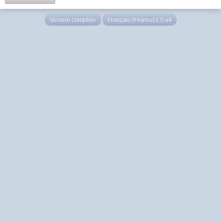
Version complète
Français (France) LS v4