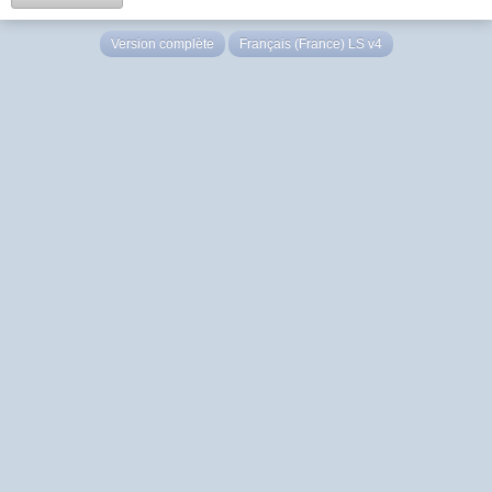
Version complète
Français (France) LS v4