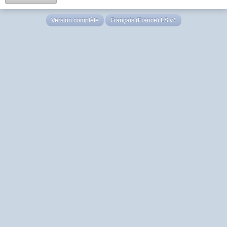
Version complète
Français (France) LS v4