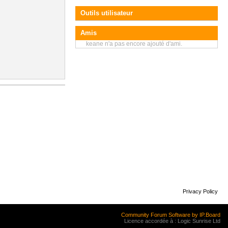
Outils utilisateur
Amis
keane n'a pas encore ajouté d'ami.
Privacy Policy
Community Forum Software by IP.Board
Licence accordée à : Logic Sunrise Ltd