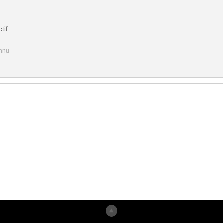
tif
onnu