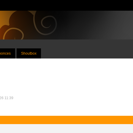
nnonces
Shoutbox
026 11:39