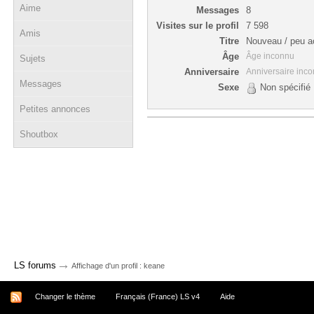
Aime
Messages
8
Visites sur le profil
7 598
Amis
Titre
Nouveau / peu ac
Âge
Âge inconnu
Sujets
Anniversaire
Anniversaire inc
Messages
Sexe
Non spécifié
Petites annonces
Shoutbox
→
LS forums
Affichage d'un profil : keane
Changer le thème
Français (France) LS v4
Aide