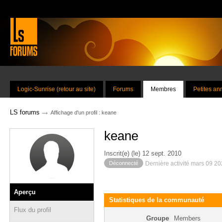
Logic-Sunrise (retour au site)
Forums
Membres
Petites a
→
LS forums
Affichage d'un profil : keane
keane
Inscrit(e) (le) 12 sept. 2010
Déconnecté
Dernière activité mars 09 2
Aperçu
Statistiques de la communauté
Flux du profil
Groupe
Members