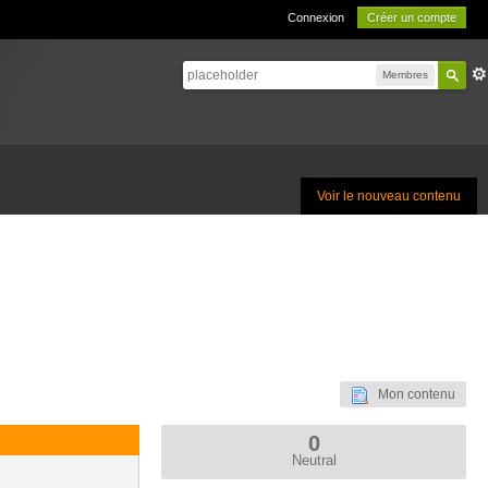
Connexion
Créer un compte
Membres
Voir le nouveau contenu
Mon contenu
0
Neutral