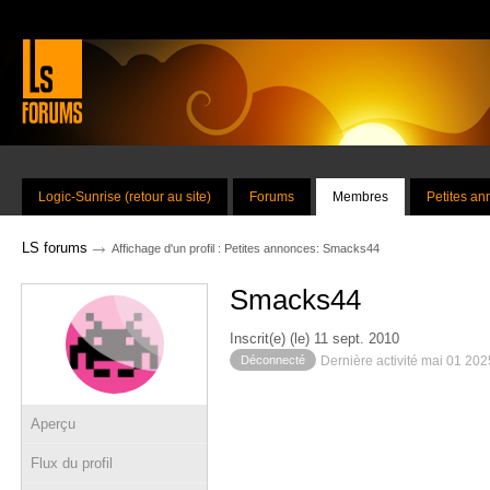
Logic-Sunrise (retour au site)
Forums
Membres
Petites a
→
LS forums
Affichage d'un profil : Petites annonces: Smacks44
Smacks44
Inscrit(e) (le) 11 sept. 2010
Déconnecté
Dernière activité mai 01 20
Aperçu
Flux du profil