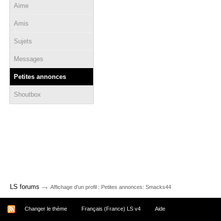
Aime
Amis
Sujets
Messages
Petites annonces
Shoutbox
→
LS forums
Affichage d'un profil : Petites annonces: Smacks44
Changer le thème
Français (France) LS v4
Aide