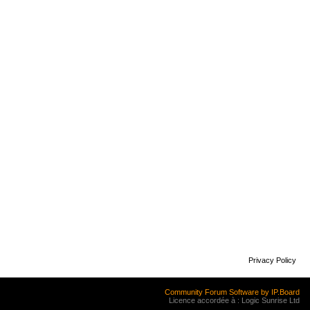
Privacy Policy
Community Forum Software by IP.Board
Licence accordée à : Logic Sunrise Ltd