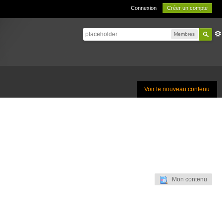
Connexion
Créer un compte
Membres
Voir le nouveau contenu
Mon contenu