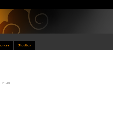
nnonces
Shoutbox
25 20:40