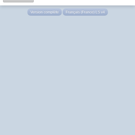
Version complète
Français (France) LS v4