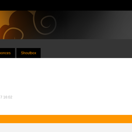
nnonces
Shoutbox
17 16:02