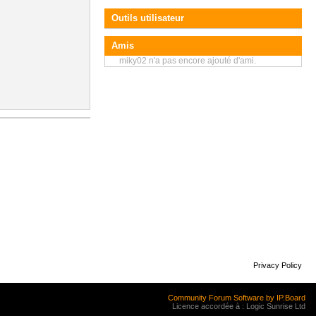
Outils utilisateur
Amis
miky02 n'a pas encore ajouté d'ami.
Privacy Policy
Community Forum Software by IP.Board
Licence accordée à : Logic Sunrise Ltd