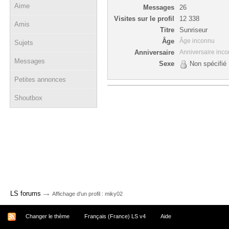
Aime
Messages
26
Visites sur le profil
12 338
Amis
Titre
Sunriseur
Âge
Âge inconnu
Sujets
Anniversaire
Anniversaire inc
Messages
Sexe
Non spécifié
Petites annonces
Shoutbox
→
LS forums
Affichage d'un profil : miky02
Changer le thème
Français (France) LS v4
Aide