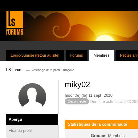
Logic-Sunrise (retour au site)
Forums
Membres
Petites a
→
LS forums
Affichage d'un profil : miky02
miky02
Inscrit(e) (le) 11 sept. 2010
Déconnecté
Dernière activité avril 23 20
Aperçu
Statistiques de la communauté
Flux du profil
Groupe
Members