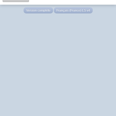
Version complète
Français (France) LS v4