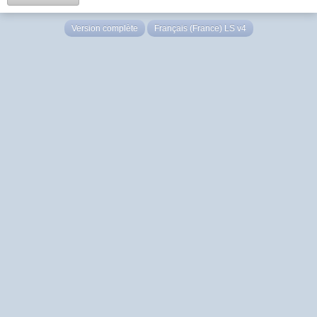
Version complète
Français (France) LS v4