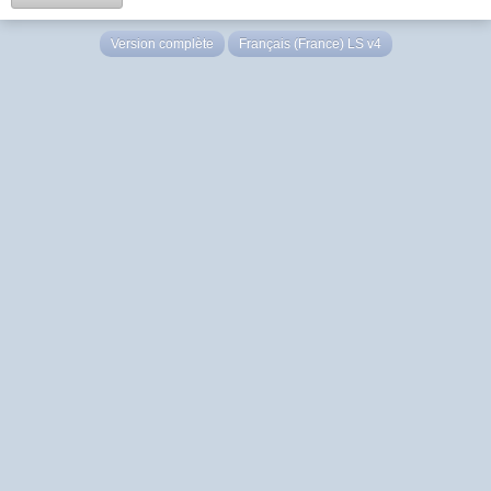
Version complète
Français (France) LS v4