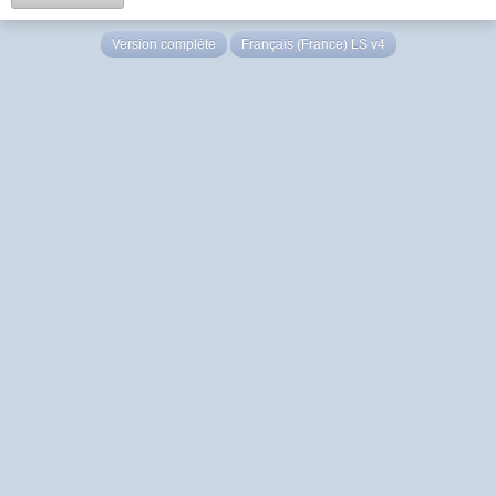
Version complète
Français (France) LS v4