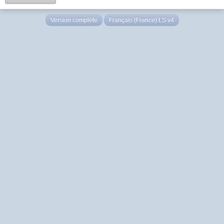
Version complète
Français (France) LS v4