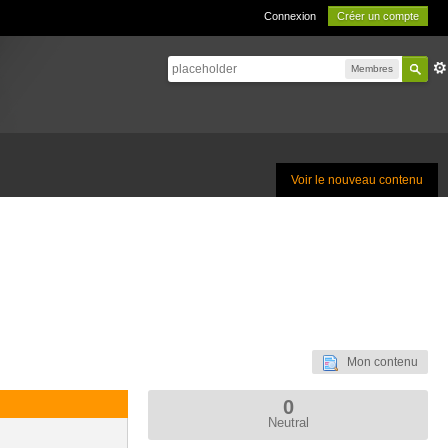
Connexion
Créer un compte
Membres
Voir le nouveau contenu
Mon contenu
0
Neutral