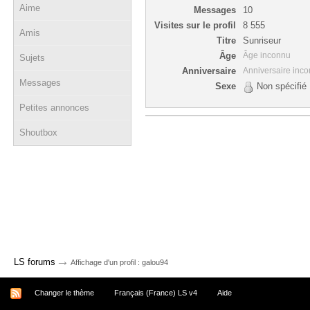
Aime
Messages
10
Visites sur le profil
8 555
Amis
Titre
Sunriseur
Âge
Âge inconnu
Sujets
Anniversaire
Anniversaire inc
Messages
Sexe
Non spécifié
Petites annonces
Shoutbox
→
LS forums
Affichage d'un profil : galou94
Changer le thème
Français (France) LS v4
Aide