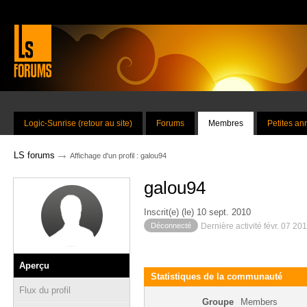
Logic-Sunrise (retour au site)
Forums
Membres
Petites a
→
LS forums
Affichage d'un profil : galou94
galou94
Inscrit(e) (le) 10 sept. 2010
Déconnecté
Dernière activité févr. 07 20
Aperçu
Statistiques de la communauté
Flux du profil
Groupe
Members