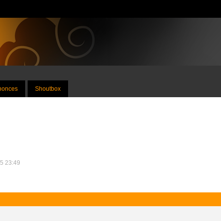
nnonces
Shoutbox
15 23:49