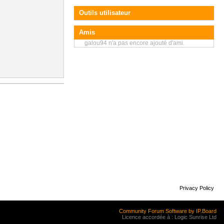
Outils utilisateur
Amis
galou94 n'a pas encore ajouté d'ami.
Privacy Policy
Community Forum Software by IP.Board
Licence accordée à : Logic Sunrise Ltd