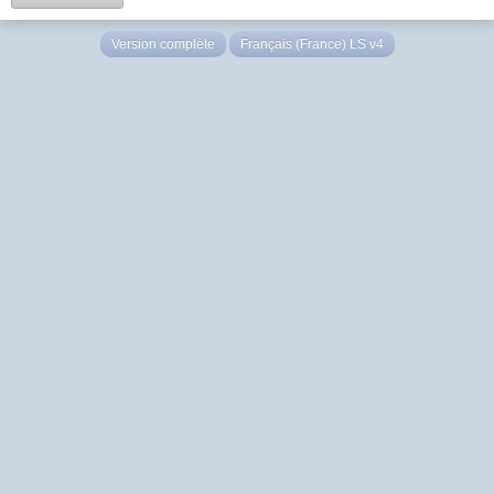
Version complète
Français (France) LS v4