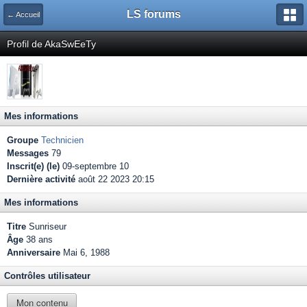
LS forums
← Accueil
Profil de AkaSwEeTy
Mes informations
Groupe
Technicien
Messages
79
Inscrit(e) (le)
09-septembre 10
Dernière activité
août 22 2023 20:15
Mes informations
Titre
Sunriseur
Âge
38 ans
Anniversaire
Mai 6, 1988
Contrôles utilisateur
Mon contenu