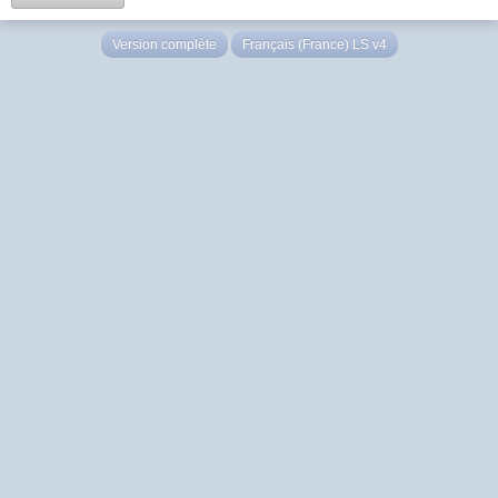
Version complète
Français (France) LS v4