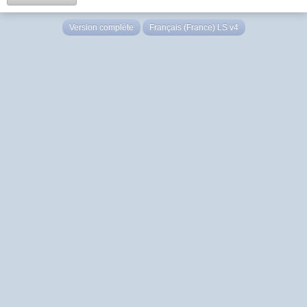
Version complète
Français (France) LS v4