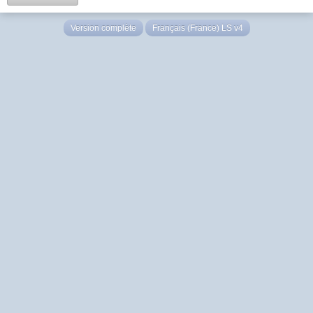
Version complète
Français (France) LS v4