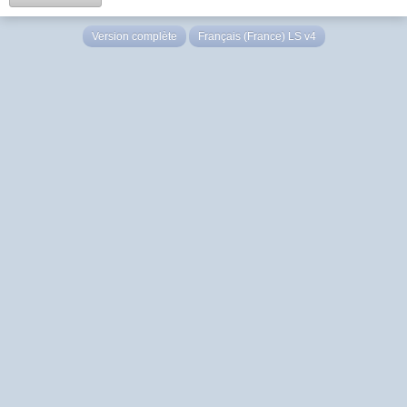
Version complète
Français (France) LS v4