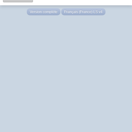
Version complète
Français (France) LS v4