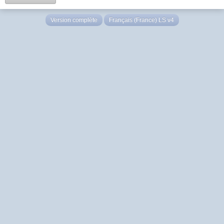
Version complète
Français (France) LS v4