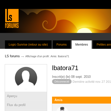
Logic-Sunrise (retour au site)
Forums
Membres
Petites a
→
LS forums
Affichage d'un profil : Amis: lbatora71
lbatora71
Inscrit(e) (le) 08 sept. 2010
Déconnecté
Dernière activité nov. 27 20
Aperçu
Amis
Flux du profil