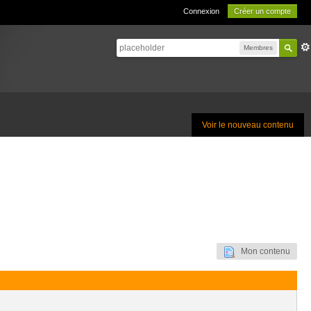
Connexion
Créer un compte
Membres
Voir le nouveau contenu
Mon contenu