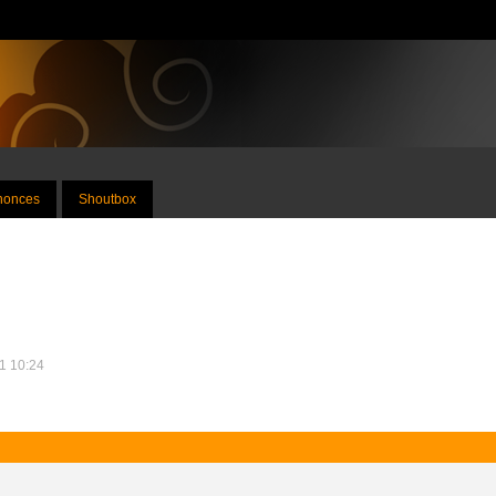
nnonces
Shoutbox
11 10:24