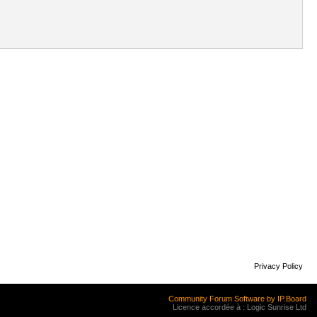
Privacy Policy
Community Forum Software by IP.Board
Licence accordée à : Logic Sunrise Ltd