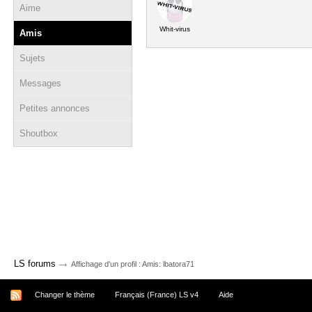
Aime
Whit-virus
Amis
Sujets
Messages
Petites annonces
Shoutbox
→
LS forums
Affichage d'un profil : Amis: lbatora71
Changer le thème
Français (France) LS v4
Aide