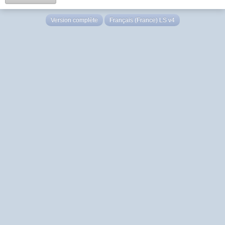
Version complète
Français (France) LS v4