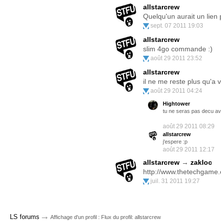
allstarcrew
Quelqu'un aurait un lien
sept. 07 2011 19:03
allstarcrew
slim 4go commande :)
août 29 2011 23:52
allstarcrew
il ne me reste plus qu'a
août 29 2011 04:24
Hightower
tu ne seras pas decu av
août 29 2011 08:29
allstarcrew
j'espere :p
août 29 2011 12:17
allstarcrew
→
zakloc
http://www.thetechgame
juil. 31 2011 19:27
→
LS forums
Affichage d'un profil : Flux du profil: allstarcrew