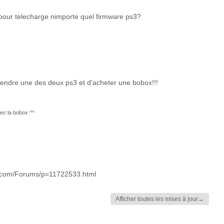
 pour telecharge nimporte quel firmware ps3?
 vendre une des deux ps3 et d'acheter une bobox!!!
ec la bobox ^^
.com/Forums/p=11722533.html
Afficher toutes les mises à jour→