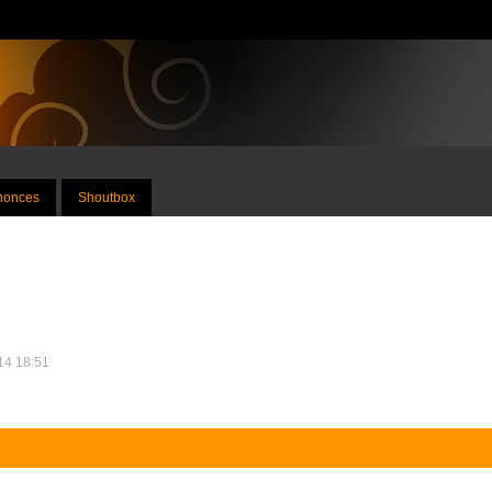
nnonces
Shoutbox
014 18:51