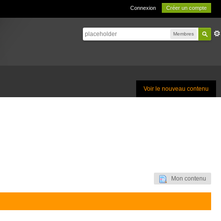
Connexion
Créer un compte
Membres
Voir le nouveau contenu
Mon contenu