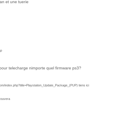
an et une tuerie
ap
 pour telecharge nimporte quel firmware ps3?
om/index.php?title=Playstation_Update_Package_(PUP) tiens ici
rouvera