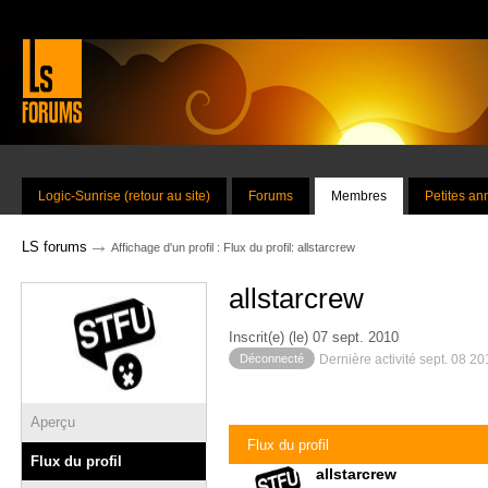
Logic-Sunrise (retour au site)
Forums
Membres
Petites a
→
LS forums
Affichage d'un profil : Flux du profil: allstarcrew
allstarcrew
Inscrit(e) (le) 07 sept. 2010
Déconnecté
Dernière activité sept. 08 2
Aperçu
Flux du profil
Flux du profil
allstarcrew