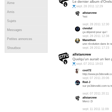
Le dernier album d'Orels
Aime
sept. 28 2011 12:29
Amis
allstarcrew
*est
Sujets
sept. 28 2011 12:30
civodul
Messages
ça dépend pour qui !
sept. 28 2011 12:38
Petites annonces
Manethon
une révolution dans le r
Shoutbox
sept. 28 2011 17:23
allstarcrew
Quelqu'un aurait un lien
sept. 07 2011 19:03
cool72
http://www.ps3devwiki.c
sept. 07 2011 20:06
Red-J
sur ps3devwiki.com tu t
sept. 07 2011 20:11
allstarcrew
Merci :D
sept. 11 2011 11:09