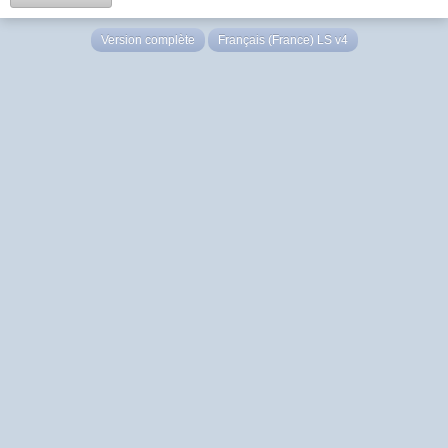
Version complète
Français (France) LS v4